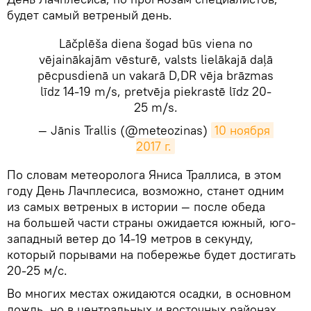
будет самый ветреный день.
Lāčplēša diena šogad būs viena no
vējainākajām vēsturē, valsts lielākajā daļā
pēcpusdienā un vakarā D,DR vēja brāzmas
līdz 14-19 m/s, pretvēja piekrastē līdz 20-
25 m/s.
— Jānis Trallis (@meteozinas)
10 ноября 
2017 г.
​По словам метеоролога Яниса Траллиса, в этом
году День Лачплесиса, возможно, станет одним
из самых ветреных в истории — после обеда
на большей части страны ожидается южный, юго-
западный ветер до 14-19 метров в секунду,
который порывами на побережье будет достигать
20-25 м/с.
Во многих местах ожидаются осадки, в основном
дождь, но в центральных и восточных районах