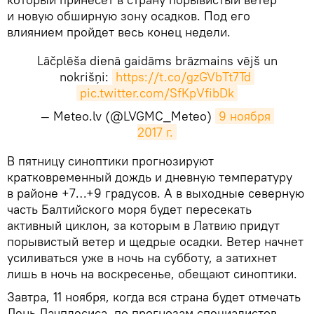
и новую обширную зону осадков. Под его
влиянием пройдет весь конец недели.
Lāčplēša dienā gaidāms brāzmains vējš un
nokrišņi:
https://t.co/gzGVbTt7Td
pic.twitter.com/SfKpVfibDk
— Meteo.lv (@LVGMC_Meteo)
9 ноября 
2017 г.
​В пятницу синоптики прогнозируют
кратковременный дождь и дневную температуру
в районе +7…+9 градусов. А в выходные северную
часть Балтийского моря будет пересекать
активный циклон, за которым в Латвию придут
порывистый ветер и щедрые осадки. Ветер начнет
усиливаться уже в ночь на субботу, а затихнет
лишь в ночь на воскресенье, обещают синоптики.
Завтра, 11 ноября, когда вся страна будет отмечать
День Лачплесиса, по прогнозам специалистов,