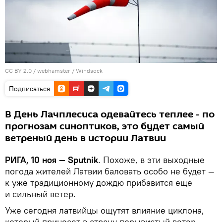
CC BY 2.0
/
webhamster
/
Windsock
Подписаться
В День Лачплесиса одевайтесь теплее - по
прогнозам синоптиков, это будет самый
ветреный день в истории Латвии
РИГА, 10 ноя — Sputnik
. Похоже, в эти выходные
погода жителей Латвии баловать особо не будет —
к уже традиционному дождю прибавится еще
и сильный ветер.
Уже сегодня латвийцы ощутят влияние циклона,
который принесет в страну порывистый ветер