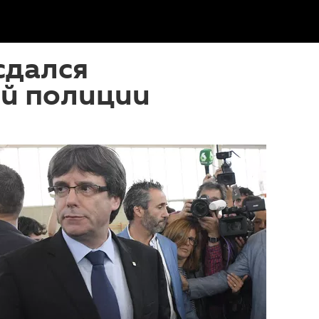
сдался
ой полиции