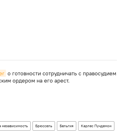
er
о готовности сотрудничать с правосудием
ским ордером на его арест.
а независимость
Брюссель
Бельгия
Карлес Пучдемон