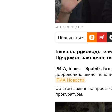
© LLUIS GENE / AFP
Подписаться
Бывший руководитель 
Пучдемон заключен по
РИГА, 5 ноя — Sputnik.
Бывш
добровольно явился в пол
РИА Новости
.
Об этом заявил на пресс-
прокуратуры.