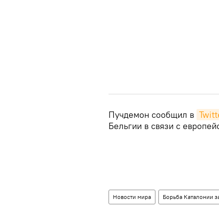
Пучдемон сообщил в
Twitt
Бельгии в связи с европей
Новости мира
Борьба Каталонии з