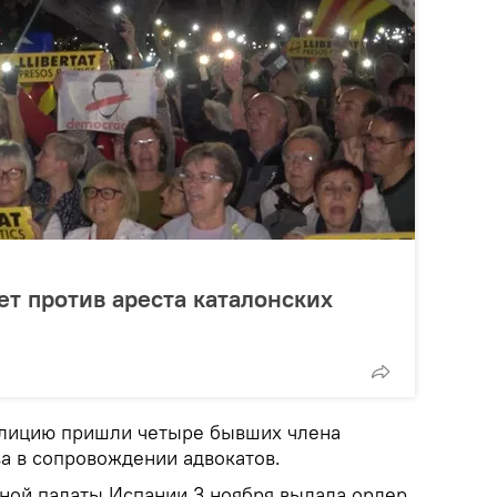
ет против ареста каталонских
олицию пришли четыре бывших члена
а в сопровождении адвокатов.
ной палаты Испании 3 ноября выдала ордер