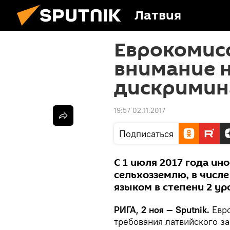
Латвия
Еврокомис
внимание 
дискримин
19:57 02.11.2017
Подписаться
С 1 июля 2017 года ин
сельхозземлю, в числ
языком в степени 2 ур
РИГА, 2 ноя — Sputnik.
Евро
требования латвийского з