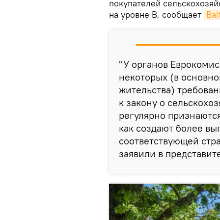
покупателей сельскохозяй
на уровне B, сообщает
Bal
"У органов Еврокоми
некоторых (в основно
жительства) требова
к закону о сельскохо
регулярно признаютс
как создают более вы
соответствующей стра
заявили в представит