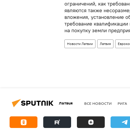
ограничений, как требова
являются также несоразме
вложения, установление о
требование квалификации в
на покупку земли предпри
Новости Латвии
Латвия
Евроко
Латвия
ВСЕ НОВОСТИ
РИГА