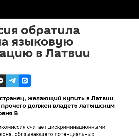
сия обратила
на языковую
ацию в Латвии
остранец, желающий купить в Латвии
е прочего должен владеть латышским
овня B
комиссия считает дискриминационными
акона, обязывающего потенциальных