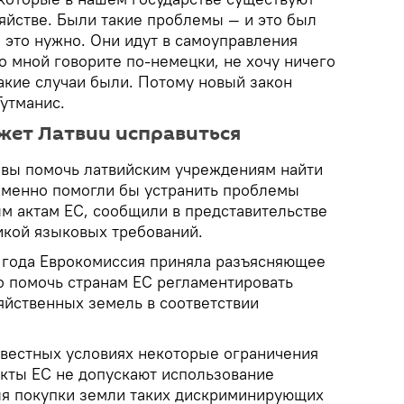
яйстве. Были такие проблемы — и это был
о это нужно. Они идут в самоуправления
со мной говорите по-немецки, не хочу ничего
акие случаи были. Потому новый закон
Гутманис.
жет Латвии исправиться
овы помочь латвийским учреждениям найти
еменно помогли бы устранить проблемы
ым актам ЕС, сообщили в представительстве
тикой языковых требований.
7 года Еврокомиссия приняла разъясняющее
о помочь странам ЕС регламентировать
яйственных земель в соответствии
известных условиях некоторые ограничения
кты ЕС не допускают использование
ля покупки земли таких дискриминирующих