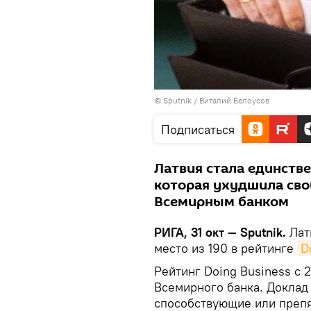
© Sputnik / Виталий Белоусов
Подписаться
Латвия стала единств
которая ухудшила сво
Всемирным банком
РИГА, 31 окт — Sputnik.
Латв
место из 190 в рейтинге
D
Рейтинг Doing Business с 
Всемирного банка. Доклад
способствующие или препя