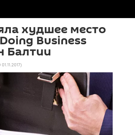
яла худшее место
Doing Business
н Балтии
 01.11.2017
)