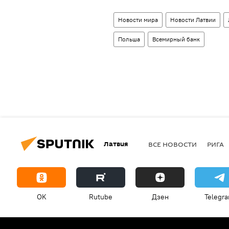
Новости мира
Новости Латвии
Польша
Всемирный банк
Латвия
ВСЕ НОВОСТИ
РИГА
OK
Rutube
Дзен
Telegr