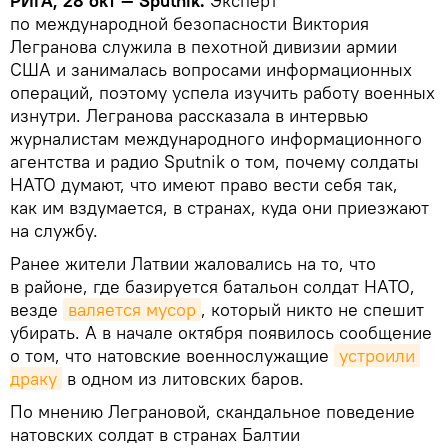
РИГА, 28 окт — Sputnik.
Эксперт
по международной безопасности Виктория
Легранова служила в пехотной дивизии армии
США и занималась вопросами информационных
операций, поэтому успела изучить работу военных
изнутри. Легранова рассказала в интервью
журналистам международного информационного
агентства и радио Sputnik о том, почему солдаты
НАТО думают, что имеют право вести себя так,
как им вздумается, в странах, куда они приезжают
на службу.
Ранее жители Латвии жаловались на то, что
в районе, где базируется батальон солдат НАТО,
везде
валяется мусор
, который никто не спешит
убирать. А в начале октября появилось сообщение
о том, что натовские военнослужащие
устроили 
драку
в одном из литовских баров.
По мнению Леграновой, скандальное поведение
натовских солдат в странах Балтии