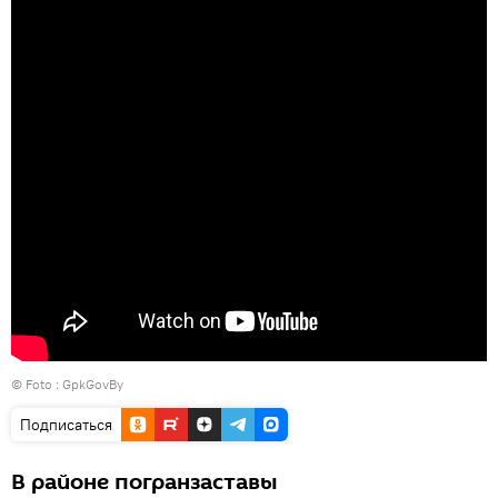
© Foto :
GpkGovBy
Подписаться
В районе погранзаставы