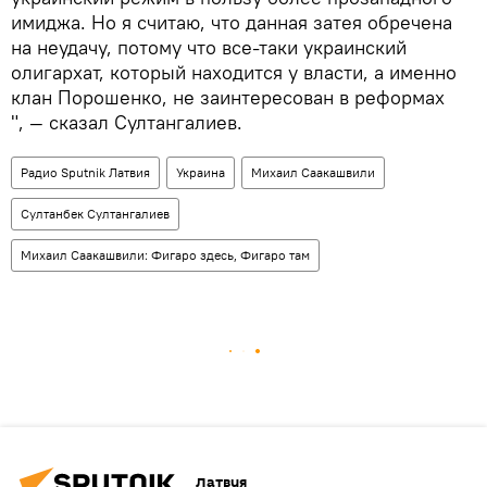
имиджа. Но я считаю, что данная затея обречена
на неудачу, потому что все-таки украинский
олигархат, который находится у власти, а именно
клан Порошенко, не заинтересован в реформах
", — сказал Султангалиев.
Радио Sputnik Латвия
Украина
Михаил Саакашвили
Султанбек Султангалиев
Михаил Саакашвили: Фигаро здесь, Фигаро там
Латвия