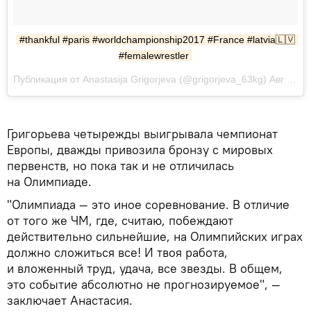
#thankful #paris #worldchampionship2017 #France #latvia🇱🇻 
#femalewrestler
Публикация от Anastasija Grigorjeva (@grigorjeva_63kg) Авг 24 2017 в 7:26 PDT
Григорьева четырежды выигрывала чемпионат
Европы, дважды привозила бронзу с мировых
первенств, но пока так и не отличилась
на Олимпиаде.
"Олимпиада — это иное соревнование. В отличие
от того же ЧМ, где, считаю, побеждают
действительно сильнейшие, на Олимпийских играх
должно сложиться все! И твоя работа,
и вложенный труд, удача, все звезды. В общем,
это событие абсолютно не прогнозируемое", —
заключает Анастасия.