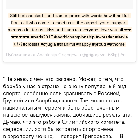
Still feel shocked.. and cant express with words how thankfull 
I'm to all who came to meet us in the airport..yours support 
means a lot for us.. kiss and hugs to everyone..love you all ❤❤
❤❤❤❤❤ #paris2017 #worldchampionship #wrestler #latvia
🇱🇻 #crossfit #cfjugla #thankful #happy #proud #athome
Публикация от Anastasija Grigorjeva (@grigorjeva_63kg) Авг 25 2017 в 2:30 PDT
"Не знаю, с чем это связано. Может, с тем, что
борьба у нас в стране не очень популярный вид
спорта, особенно если сравнивать с Россией,
Грузией или Азербайджаном. Там можно стать
национальным героем и быть обеспеченным
на всю оставшуюся жизнь, добившись результата.
Думаю, что это работа Олимпийского комитета,
федерации, хотя бы встретить спортсмена
в аэропорту можно, — говорит Григорьева. — В