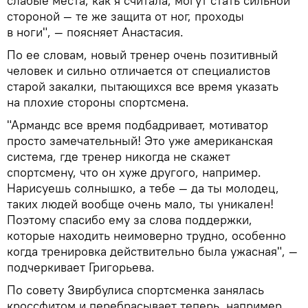
слабые места, как я считала, могут стать сильной
стороной — те же защита от ног, проходы
в ноги", — поясняет Анастасия.
По ее словам, новый тренер очень позитивный
человек и сильно отличается от специалистов
старой закалки, пытающихся все время указать
на плохие стороны спортсмена.
"Армандс все время подбадривает, мотиватор
просто замечательный! Это уже американская
система, где тренер никогда не скажет
спортсмену, что он хуже другого, например.
Нарисуешь солнышко, а тебе — да ты молодец,
таких людей вообще очень мало, ты уникален!
Поэтому спасибо ему за слова поддержки,
которые находить неимоверно трудно, особенно
когда тренировка действительно была ужасная", —
подчеркивает Григорьева.
По совету Звирбулиса спортсменка занялась
кроссфитом и перебрасывает теперь, например,