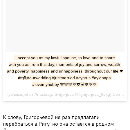
I accept you as my lawful spouse, to love and to share 
with you as from this day, moments of joy and sorrow, wealth 
and poverty, happiness and unhappiness, throughout our life ❤
👪👸#ourwedding #justmarried #cyprus #ayianapa 
#lovemyhubby 💙💚💛💜💖💟💙💚💛
Публикация от Anastasija Grigorjeva (@grigorjeva_63kg) Сен 22 2017 в 11:40 PDT
К слову, Григорьевой не раз предлагали
перебраться в Ригу, но она остается в родном