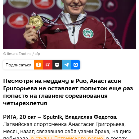
© Ilmars Znotins / afp
Подписаться
Несмотря на неудачу в Рио, Анастасия
Григорьева не оставляет попыток еще раз
попасть на главные соревнования
четырехлетия
РИГА, 20 окт — Sputnik, Владислав Федотов.
Латвийская спортсменка Анастасия Григорьева,
месяц назад связавшая себя узами брака, на днях
побывала
в студии Латвийского радио
в гостях