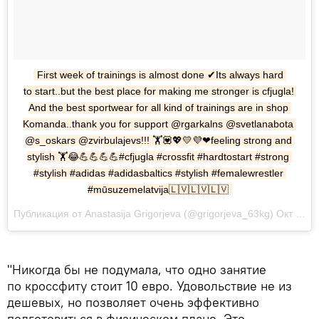
First week of trainings is almost done ✔Its always hard 
to start..but the best place for making me stronger is cfjugla! 
And the best sportwear for all kind of trainings are in shop 
Komanda..thank you for support @rgarkalns @svetlanabota 
@s_oskars @zvirbulajevs!!! 🏋💟💖💛💜❤feeling strong and 
stylish 🏋😂💪💪💪💪#cfjugla #crossfit #hardtostart #strong 
#stylish #adidas #adidasbaltics #stylish #femalewrestler 
#mūsuzemelatvija🇱🇻🇱🇻🇱🇻
Публикация от Anastasija Grigorjeva (@grigorjeva_63kg) Окт 12 2017 в 11:33 PDT
"Никогда бы не подумала, что одно занятие
по кроссфиту стоит 10 евро. Удовольствие не из
дешевых, но позволяет очень эффективно
подготовиться в физическом плане. Это