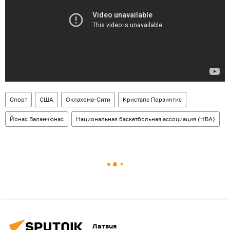
Спорт
США
Оклахома-Сити
Кристапс Порзингис
Йонас Валанчюнас
Национальная баскетбольная ассоциация (НБА)
Латвия