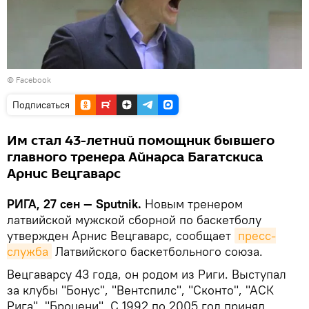
©
Facebook
Подписаться
Им стал 43-летний помощник бывшего
главного тренера Айнарса Багатскиса
Арнис Вецгаварс
РИГА, 27 сен — Sputnik.
Новым тренером
латвийской мужской сборной по баскетболу
утвержден Арнис Вецгаварс, сообщает
пресс-
служба
Латвийского баскетбольного союза.
Вецгаварсу 43 года, он родом из Риги. Выступал
за клубы "Бонус", "Вентспилс", "Сконто", "АСК
Рига", "Броцени". С 1992 по 2005 год принял