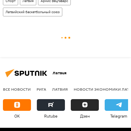
Спорт
Латвия
Арнис Вецгаварс
Латвийский баскетбольный союз
Латвия
ВСЕ НОВОСТИ
РИГА
ЛАТВИЯ
НОВОСТИ ЭКОНОМИКИ ЛАТ
OK
Rutube
Дзен
Telegram