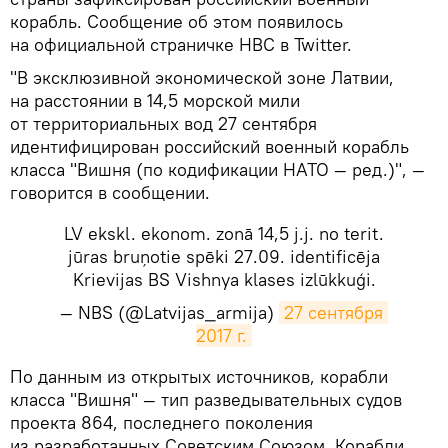
корабль. Сообщение об этом появилось
на официальной страничке НВС в Twitter.
"В эксклюзивной экономической зоне Латвии,
на расстоянии в 14,5 морской мили
от территориальных вод 27 сентября
идентифицирован российский военный корабль
класса "Вишня (по кодификации НАТО — ред.)", —
говорится в сообщении.
LV ekskl. ekonom. zonā 14,5 j.j. no terit.
jūras bruņotie spēki 27.09. identificēja
Krievijas BS Vishnya klases izlūkkuģi.
— NBS (@Latvijas_armija)
27 сентября 
2017 г.
​По данным из открытых источников, корабли
класса "Вишня" — тип разведывательных судов
проекта 864, последнего поколения
из разработанных Советским Союзом. Корабли