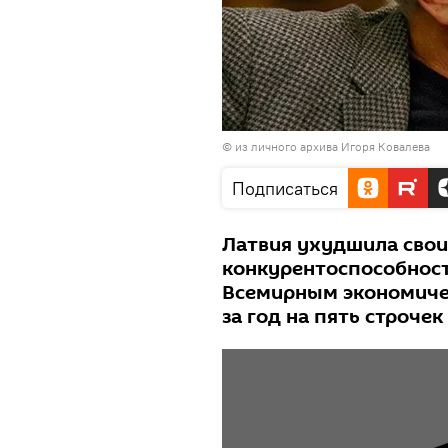
© из личного архива Игоря Ковалева
Подписаться
Латвия ухудшила свои
конкурентоспособност
Всемирным экономиче
за год на пять строчек