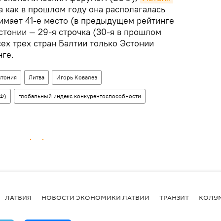
да как в прошлом году она располагалась
нимает 41-е место (в предыдущем рейтинге
Эстонии — 29-я строчка (30-я в прошлом
сех трех стран Балтии только Эстонии
нге.
стония
Литва
Игорь Ковалев
Ф)
глобальный индекс конкурентоспособности
ЛАТВИЯ
НОВОСТИ ЭКОНОМИКИ ЛАТВИИ
ТРАНЗИТ
КОЛУ