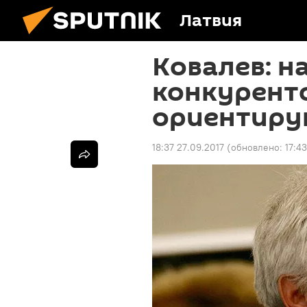
Латвия
Ковалев: н
конкурент
ориентиру
18:37 27.09.2017
(обновлено:
17:4