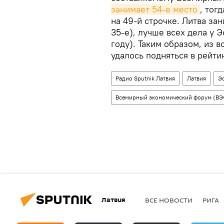
занимает 54-е место
, тог
на 49-й строчке. Литва за
35-е), лучше всех дела у 
году). Таким образом, из в
удалось подняться в рейти
Радио Sputnik Латвия
Латвия
Э
Всемирный экономический форум (ВЭ
Латвия
ВСЕ НОВОСТИ
РИГА