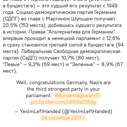
в бундестаге) — это худший его результат с 1949
года. Социал-демократическая партия Германии
(СДПГ) во главе с Мартином Шульцем получает
20,5% (153 места), добившись худшего результата
в истории. Правая "Альтернатива для Германии"
впервые проходит в немецкий парламент с 12,6%
и сразу становится третьей силой в бундестаге (94
места). Либеральная Свободная демократическая
партия (СвДП) получает 10,7% (80 мест),
"Левые" — 9,2% (69 мест) и "Зеленые" — 8,9% (67
мест).
Well, congratulations Germany, Nazis are
the third strongest party in your
parliament.
#Bundestagswahl17
pic.twitter.com/nBF8e276Kg
— YesImLeftHanded (@YesImLeftHanded)
24 сентября 2017 г.