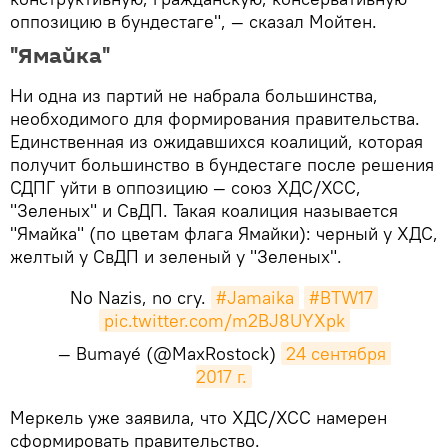
оппозицию в бундестаге", — сказал Мойтен.
"Ямайка"
Ни одна из партий не набрала большинства,
необходимого для формирования правительства.
Единственная из ожидавшихся коалиций, которая
получит большинство в бундестаге после решения
СДПГ уйти в оппозицию — союз ХДС/ХСС,
"Зеленых" и СвДП. Такая коалиция называется
"Ямайка" (по цветам флага Ямайки): черный у ХДС,
желтый у СвДП и зеленый у "Зеленых".
No Nazis, no cry.
#Jamaika
#BTW17
pic.twitter.com/m2BJ8UYXpk
— Bumayé (@MaxRostock)
24 сентября 
2017 г.
​Меркель уже заявила, что ХДС/ХСС намерен
сформировать правительство.