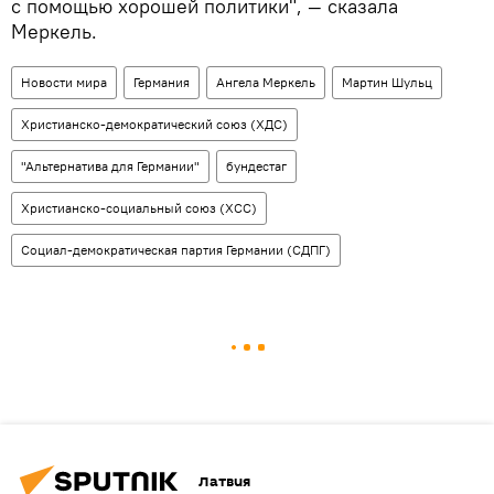
с помощью хорошей политики", — сказала
Меркель.
Новости мира
Германия
Ангела Меркель
Мартин Шульц
Христианско-демократический союз (ХДС)
"Альтернатива для Германии"
бундестаг
Христианско-социальный союз (ХСС)
Социал-демократическая партия Германии (СДПГ)
Латвия