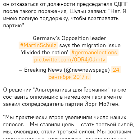
он отказаться от должности председателя СДПГ
после такого поражения, Шульц заявил: "Нет. Я
имею полную поддержку, чтобы возглавлять
партию".
Germany's Opposition leader
#MartinSchulz
says the migration issue
'divided the nation'
#germanelections
pic.twitter.com/0DR4j0Jmtv
— Breaking News (@newnewspage)
24 
сентября 2017 г.
​О решении "Альтернативы для Германии" также
составить оппозицию в немецком парламенте
заявил сопредседатель партии Йорг Мойтен.
"Мы практически втрое увеличили число наших
голосов… Мы ставили цель — стать третьей силой,
мы, очевидно, стали третьей силой. Мы составим
конструктивную, гражданскую, консервативную