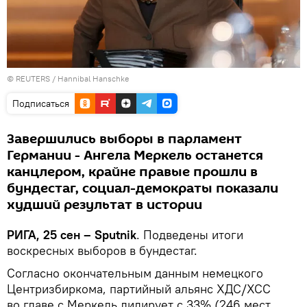
©
REUTERS
/ Hannibal Hanschke
Подписаться
Завершились выборы в парламент
Германии - Ангела Меркель останется
канцлером, крайне правые прошли в
бундестаг, социал-демократы показали
худший результат в истории
РИГА, 25 сен – Sputnik
. Подведены итоги
воскресных выборов в бундестаг.
Согласно окончательным данным немецкого
Центризбиркома, партийный альянс ХДС/ХСС
во главе с Меркель лидирует с 33% (246 мест