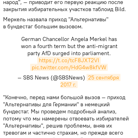
народ", — приводит его первую реакцию после
закрытия избирательных участков таблоид Bild.
Меркель назвала приход "Альтернативы"
в бундестаг большим вызовом.
German Chancellor Angela Merkel has
won a fourth term but the anti-migrant
party AfD surged into parliament.
https://t.co/tcF8JXT2VI
pic.twitter.com/HdG4w8kfVW
— SBS News (@SBSNews)
25 сентября 
2017 г.
​"Конечно, перед нами большой вызов — приход
"Альтернативы для Германии" в немецкий
бундестаг. Мы проведем подробный анализ,
потому что мы намерены отвоевать избирателей
"Альтернативы", решив проблемы, вняв их
тревогам и частично страхам, но прежде всего