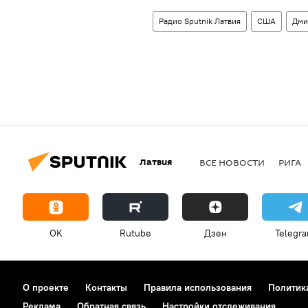
Радио Sputnik Латвия
США
Дми
Латвия
ВСЕ НОВОСТИ
РИГА
OK
Rutube
Дзен
Telegr
О проекте
Контакты
Правила использования
Политик
Реклама
Обратная связь
Настройки отслеживания