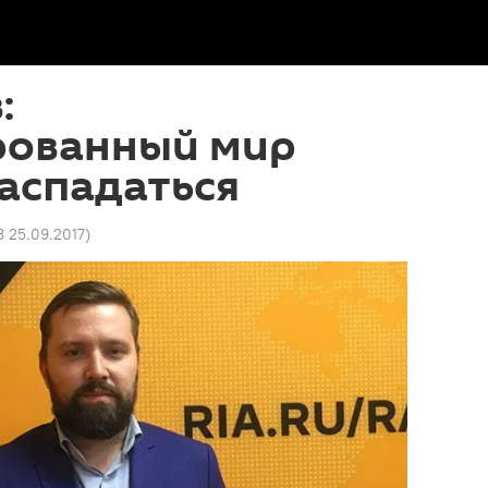
:
рованный мир
аспадаться
3 25.09.2017
)