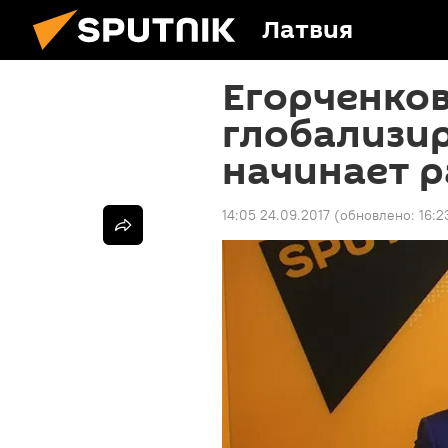
Латвия
Егорченков
глобализи
начинает р
14:05 24.09.2017
(обновлено:
16:2