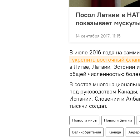
Посол Латвии в НАТ
показывает мускул
14 сентября 2017, 11:15
В июле 2016 года на самм
"укрепить восточный флан
в Литве, Латвии, Эстонии
общей численностью более
В состав многонациональн
под руководством Канады,
Испании, Словении и Алба
тысячи солдат.
Новости мира
Новости Балтии
Великобритания
Канада
Андер