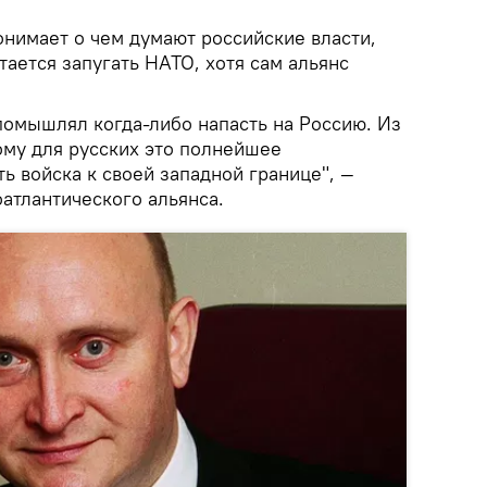
онимает о чем думают российские власти,
ается запугать НАТО, хотя сам альянс
помышлял когда-либо напасть на Россию. Из
ому для русских это полнейшее
ть войска к своей западной границе", —
атлантического альянса.