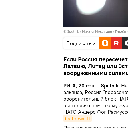
© Sputnik / Михаил Мокрушин
/
Перейти
Подписаться
Если Россия пересечет
Латвию, Литву или Эст
вооруженными силами
РИГА, 20 сен — Sputnik.
Нап
альянса, Россия "пересече
оборонительный блок НАТО
в интервью немецкому жур
НАТО Андерс Фог Расмуссе
baltnews.lt
.
Политик заявил, что в уче