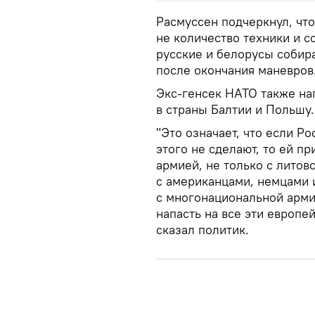
Расмуссен подчеркнул, чт
не количество техники и со
русские и белорусы собира
после окончания маневров
Экс-генсек НАТО также на
в страны Балтии и Польшу.
"Это означает, что если Ро
этого не сделают, то ей п
армией, не только с литов
с американцами, немцами 
с многонациональной армие
напасть на все эти европе
сказал политик.