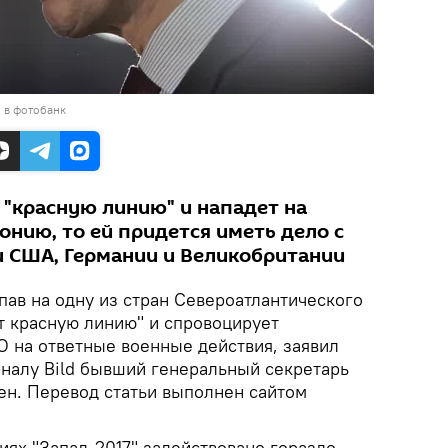
 в фотобанк
 "красную линию" и нападет на
онию, то ей придется иметь дело с
 США, Германии и Великобритании
ав на одну из стран Североатлантического
т красную линию" и спровоцирует
 на ответные военные действия, заявил
налу Bild бывший генеральный секретарь
н. Перевод статьи выполнен сайтом
ниях "Запад-2017" задействовано гораздо