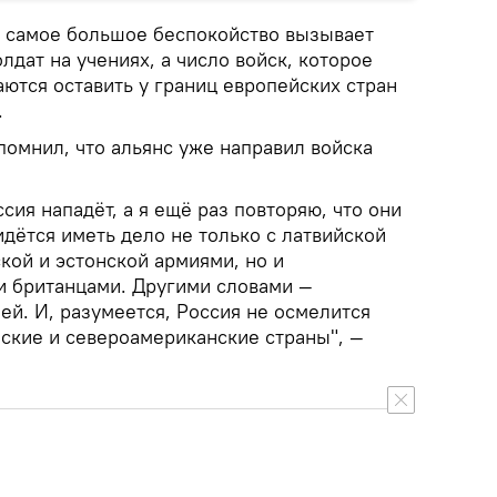
о самое большое беспокойство вызывает
лдат на учениях, а число войск, которое
ются оставить у границ европейских стран
.
помнил, что альянс уже направил войска
ссия нападёт, а я ещё раз повторяю, что они
ридётся иметь дело не только с латвийской
ской и эстонской армиями, но и
и британцами. Другими словами —
й. И, разумеется, Россия не осмелится
йские и североамериканские страны", —