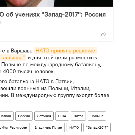
О об учениях "Запад-2017": Россия
ы
ите в Варшаве
НАТО приняла решение 
г альянса"
и для этой цели разместить
 и Польше по международному батальону,
 4000 тысяч человек.
ого батальона НАТО в Латвии,
 вошли военные из Польши, Италии,
нии. В международную группу входят более
Латвия
Россия
Эстония
США
Литва
Польша
с Фог Расмуссен
Владимир Путин
НАТО
"Запад-2017"