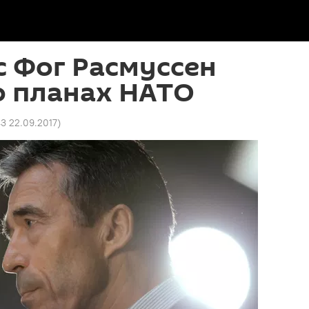
рс Фог Расмуссен
о планах НАТО
3 22.09.2017
)