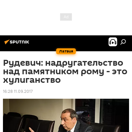
Латвия
Рудевич: надругательство
над памятником рому - это
хулиганство
16:28 11.09.2017