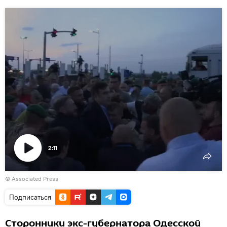
2:11
Воспроизвести
© Associated Press
видео
Подписаться
Сторонники экс-губернатора Одесской