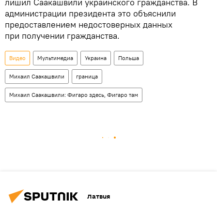
лишил Саакашвили украинского гражданства. В
администрации президента это объяснили
предоставлением недостоверных данных
при получении гражданства.
Видео
Мультимедиа
Украина
Польша
Михаил Саакашвили
граница
Михаил Саакашвили: Фигаро здесь, Фигаро там
Латвия