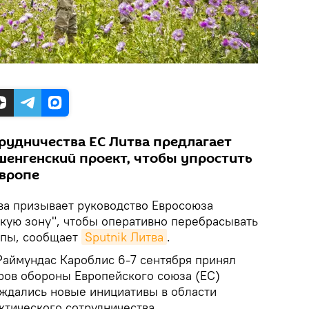
трудничества ЕС Литва предлагает
шенгенский проект, чтобы упростить
Европе
тва призывает руководство Евросоюза
кую зону", чтобы оперативно перебрасывать
опы, сообщает
Sputnik Литва
.
аймундас Кароблис 6-7 сентября принял
тров обороны Европейского союза (ЕС)
уждались новые инициативы в области
ктического сотрудничества.