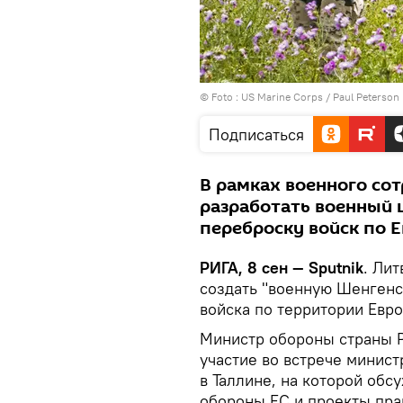
© Foto : US Marine Corps / Paul Peterson
Подписаться
В рамках военного со
разработать военный 
переброску войск по 
РИГА, 8 сен — Sputnik
. Ли
создать "военную Шенгенс
войска по территории Евр
Министр обороны страны Р
участие во встрече минис
в Таллине, на которой обс
обороны ЕС и проекты пра