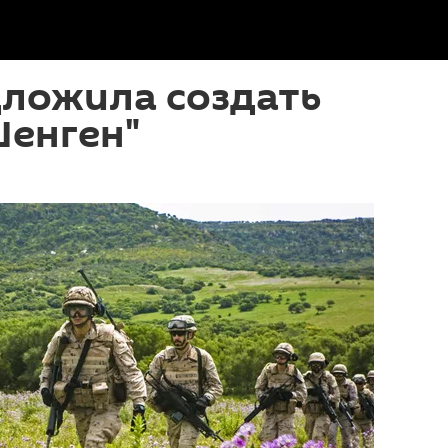
дложила создать
Шенген"