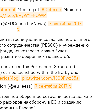
nformal
Meeting of
#Defence
Ministers
ps://t.co/8RyWYFFOWP
s (@EUCouncilTVNews)
7 сентября 2017 
г.
ики встречи уделили созданию постоянного
ого сотрудничества (PESCO) и учреждению
фонда, из которого можно будет
о развитию оборонных мощностей.
 convinced the Permanent Structured
 can be launched within the EU by end
ericaMog
pic.twitter.com/l3C3Pwz35a
ction (@eu_eeas)
7 сентября 2017 г.
стоянное оборонное сотрудничество должно
ю расходов на оборону в ЕС и созданию
ороны в Европе".