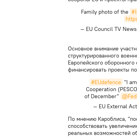
Family photo of the
#I
htt
— EU Council TV New
Основное внимание участн
структурированного военн
Европейского оборонного 
финансировать проекты п
#EUdefence
"I am
Cooperation (PESCO)
of December"
@Fed
— EU External A
По мнению Кароблиса, "по
способствовать увеличени
реальных возможностей об