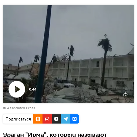
0:44
Воспроизвести
© Associated Press
видео
Подписаться
Ураган "Ирма", который называют