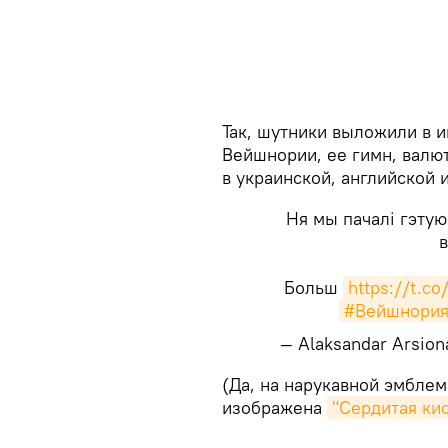
Так, шутники выложили в и
Вейшнории, ее гимн, валют
в украинской, английской 
Ня мы пачалі гэтую
в
Больш
https://t.c
#Вейшнори
— Alaksandar Arsio
(Да, на нарукавной эмбле
изображена
"Сердитая кис