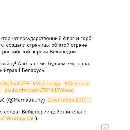
нтернет государственный флаг и герб
у, создали страницы об этой стране
и российской версии Википедии.
 вайну! Але калі мы будзем змагацца,
ыйграе і Беларусь!
o/G3g7uaL5PB
#Vajšnoryja
#Vaišnoria
я
pic.twitter.com/ZKYtJ2Wwac
naŭ (@Marnatrauny)
2 сентября 2017 г.
ме солдат Вейшнории действительно
а" Grumpy cat
).