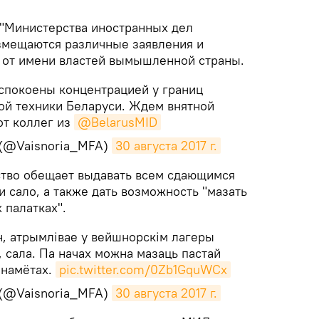
т "Министерства иностранных дел
змещаются различные заявления и
 от имени властей вымышленной страны.
спокоены концентрацией у границ
й техники Беларуси. Ждем внятной
от коллег из
@BelarusMID
(@Vaisnoria_MFA)
30 августа 2017 г.
мство обещает выдавать всем сдающимся
и сало, а также дать возможность "мазать
 палатках".
н, атрымлівае у вейшнорскім лагеры
, сала. Па начах можна мазаць пастай
 намётах.
pic.twitter.com/0Zb1GquWCx
(@Vaisnoria_MFA)
30 августа 2017 г.