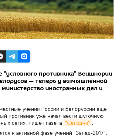
е "условного противника" Вейшнории
белорусов — теперь у вымышленной
т, министерство иностранных дел и
вместные учения России и Белоруссии еще
мый противник уже начал вести шуточную
ьных сетях, пишет газета
"Сегодня"
.
ятся к активной фазе учений "Запад-2017",