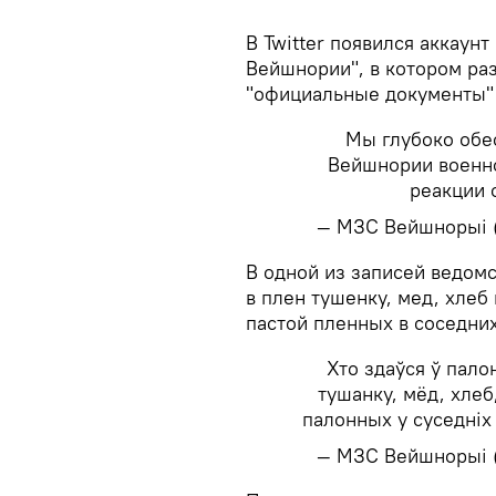
В Twitter появился аккаун
Вейшнории", в котором ра
"официальные документы"
Мы глубоко обе
Вейшнории военно
реакции 
— МЗС Вейшнорыі 
​В одной из записей ведо
в плен тушенку, мед, хлеб 
пастой пленных в соседних
Хто здаўся ў пало
тушанку, мёд, хлеб
палонных у суседніх
— МЗС Вейшнорыі 