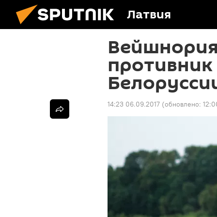
Латвия
Вейшнория
противник 
Белоруссии
14:23 06.09.2017
(обновлено:
12:0