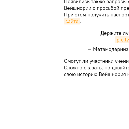
Появились также запросы 
Вейшнории с просьбой пре
При этом получить паспор
сайте
.
Держите лу
pic.
— Метамодерниз
Смогут ли участники учен
Сложно сказать, но давай
свою историю Вейшнория н