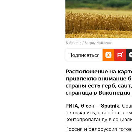
© Sputnik / Sergey Melkonov
Подписаться
Расположение на карт
привлекло внимание 
страны есть герб, сай
страница в Википедии
РИГА, 6 сен — Sputnik
. Со
не начались, а воображае
контрпропаганду в социал
Россия и Белоруссия готов