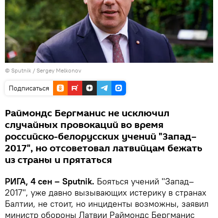
© Sputnik / Sergey Melkonov
Подписаться
Раймондс Бергманис не исключил
случайных провокаций во время
российско-белорусских учений "Запад–
2017", но отсоветовал латвийцам бежать
из страны и прятаться
РИГА, 4 сен – Sputnik.
Бояться учений "Запад–
2017", уже давно вызывающих истерику в странах
Балтии, не стоит, но инциденты возможны, заявил
министр обороны Латвии Раймондс Бергманис