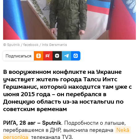
© Sputnik /
facebook / Ints Gersmanis
Подписаться
В вооруженном конфликте на Украине
участвует житель города Талси Интс
Гершманис, который находится там уже с
июня 2015 года – он перебрался в
Донецкую область из-за ностальгии по
советским временам
РИГА, 28 авг – Sputnik
. Подробности о латыше,
перебравшемся в ДНР, выяснила передача
Nekā 
personīga
телеканала TV3.