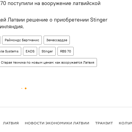
 70 поступили на вооружение латвийской
ей Латвии решение о приобретении Stinger
инляндия.
Раймондс Бергманис
Земессардзе
ile Systems
EADS
Stinger
RBS 70
Старая техника по новым ценам: как вооружается Латвия
ЛАТВИЯ
НОВОСТИ ЭКОНОМИКИ ЛАТВИИ
ТРАНЗИТ
КОЛУ