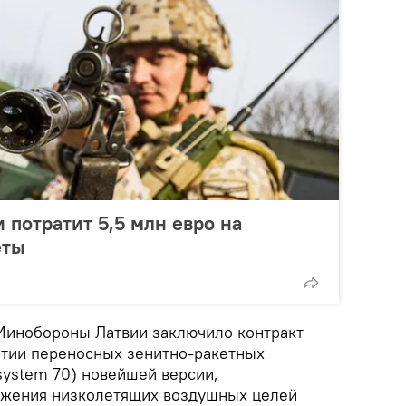
потратит 5,5 млн евро на
еты
у Минобороны Латвии заключило контракт
ртии переносных зенитно-ракетных
system 70) новейшей версии,
ажения низколетящих воздушных целей