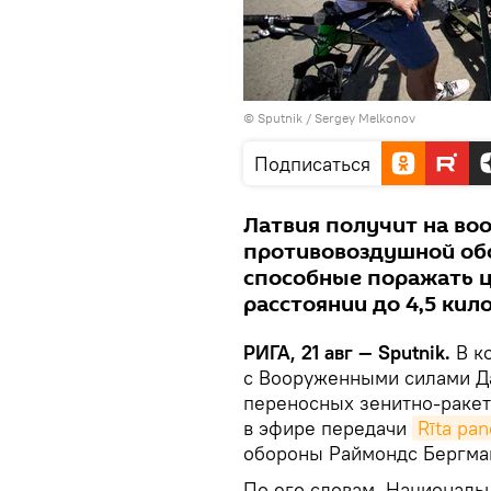
© Sputnik / Sergey Melkonov
Подписаться
Латвия получит на во
противовоздушной обо
способные поражать ц
расстоянии до 4,5 кил
РИГА, 21 авг — Sputnik.
В к
с Вооруженными силами Да
переносных зенитно-ракет
в эфире передачи
Rīta pa
обороны Раймондс Бергма
По его словам, Националь