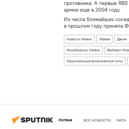
противника. А первые RBS
армии еще в 2004 году.
Из числа ближайших сосед
в прошлом году приняла Ф
Новости Латвии
Латвия
Дания
Минобороны Латвии
Raytheon Miss
Национальные вооруженные силы
Латвия
ВСЕ НОВОСТИ
РИГА