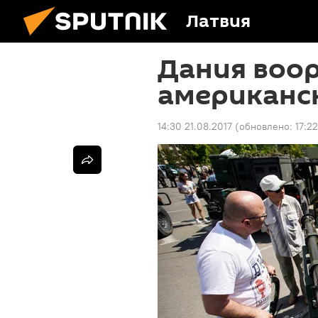
Латвия
Дания воо
американс
14:30 21.08.2017
(обновлено:
17:2