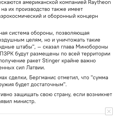
ускаются американской компанией Raytheon
 на их производство также имеет
аэрокосмический и оборонный концерн
вная система обороны, позволяющая
оздушным целям, но и уничтожать такие
андные штабы", — сказал глава Минобороны
о ПЗРК будут размещены по всей территории
 получение ракет Stinger крайне важно
нных сил Латвии.
мах сделки, Бергманис отметил, что "сумма
ружия будет достаточным".
вно защищать свою страну, если возникнет
аявил министр.