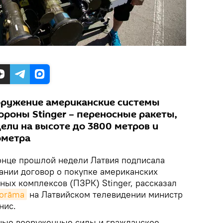
оружение американские системы
роны Stinger – переносные ракеты,
ели на высоте до 3800 метров и
ометра
онце прошлой недели Латвия подписала
нии договор о покупке американских
ных комплексов (ПЗРК) Stinger, рассказал
norāma
на Латвийском телевидении министр
нис.
ные вооруженные силы и гражданское