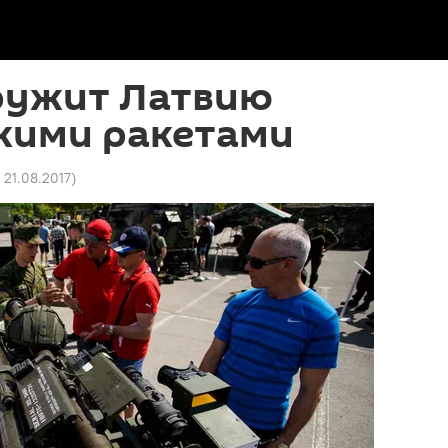
ружит Латвию
кими ракетами
2 21.08.2017
)