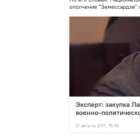
ополчение "Земессардзе" м
Эксперт: закупка Ла
военно-политическ
21 августа 2017, 15:48