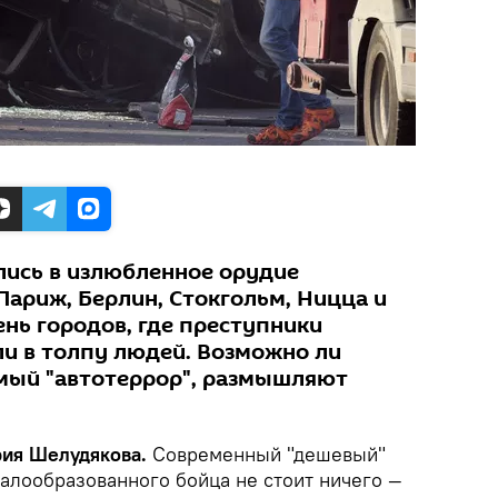
ись в излюбленное орудие
Париж, Берлин, Стокгольм, Ницца и
ень городов, где преступники
и в толпу людей. Возможно ли
мый "автотеррор", размышляют
ария Шелудякова.
Современный "дешевый"
малообразованного бойца не стоит ничего —