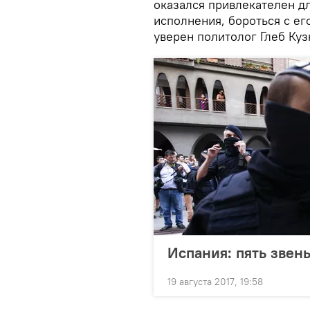
оказался привлекателен дл
исполнения, бороться с ег
уверен политолог Глеб Куз
Испания: пять звен
19 августа 2017, 19:58