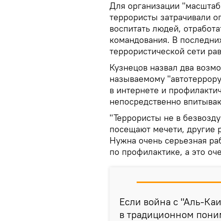
Для организации "масштаб
террористы затрачивали о
воспитать людей, отработа
командования. В последних
террористической сети ра
Кузнецов назвал два возм
называемому "автотеррору
в интернете и профилактич
непосредственно впитываю
"Террористы не в безвозд
посещают мечети, другие 
Нужна очень серьезная раб
по профилактике, а это оч
Если война с "Аль-Ка
в традиционном поним