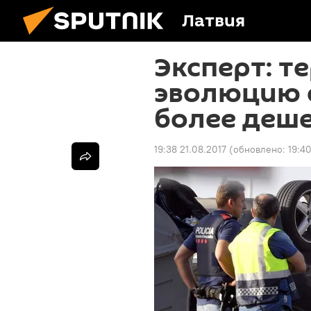
Латвия
Эксперт: т
эволюцию 
более деш
19:38 21.08.2017
(обновлено:
19:40