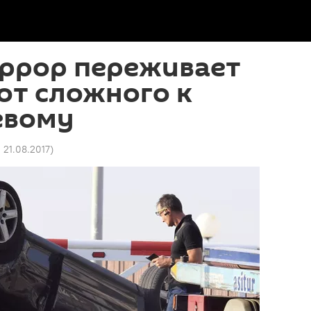
еррор переживает
от сложного к
евому
 21.08.2017
)