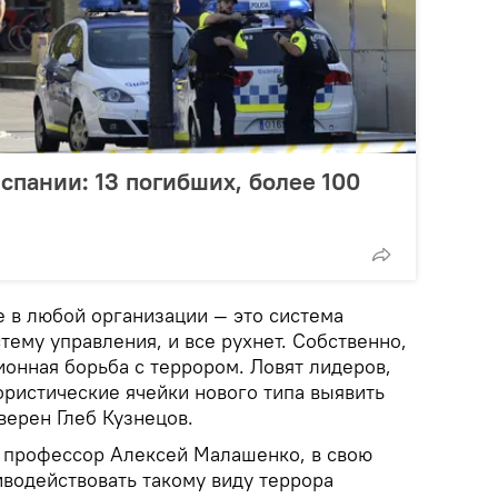
спании: 13 погибших, более 100
е в любой организации — это система
ему управления, и все рухнет. Собственно,
ионная борьба с террором. Ловят лидеров,
ористические ячейки нового типа выявить
верен Глеб Кузнецов.
, профессор Алексей Малашенко, в свою
тиводействовать такому виду террора