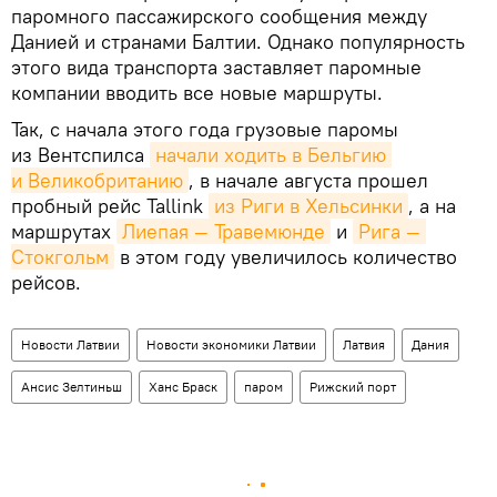
паромного пассажирского сообщения между
Данией и странами Балтии. Однако популярность
этого вида транспорта заставляет паромные
компании вводить все новые маршруты.
Так, с начала этого года грузовые паромы
из Вентспилса
начали ходить в Бельгию 
и Великобританию
, в начале августа прошел
пробный рейс Tallink
из Риги в Хельсинки
, а на
маршрутах
Лиепая — Травемюнде
и
Рига — 
Стокгольм
в этом году увеличилось количество
рейсов.
Новости Латвии
Новости экономики Латвии
Латвия
Дания
Ансис Зелтиньш
Ханс Браск
паром
Рижский порт