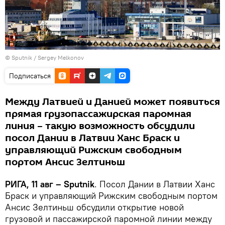
© Sputnik / Sergey Melkonov
Подписаться
Между Латвией и Данией может появиться
прямая грузопассажирская паромная
линия – такую возможность обсудили
посол Дании в Латвии Ханс Браск и
управляющий Рижским свободным
портом Ансис Зелтиньш
РИГА, 11 авг – Sputnik
. Посол Дании в Латвии Ханс
Браск и управляющий Рижским свободным портом
Ансис Зелтиньш обсудили открытие новой
грузовой и пассажирской паромной линии между