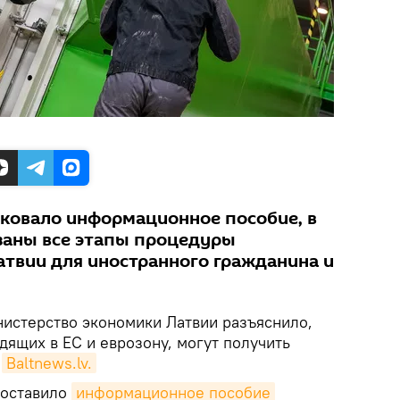
ковало информационное пособие, в
заны все этапы процедуры
атвии для иностранного гражданина и
истерство экономики Латвии разъяснило,
одящих в ЕС и еврозону, могут получить
т
Baltnews.lv.
составило
информационное пособие