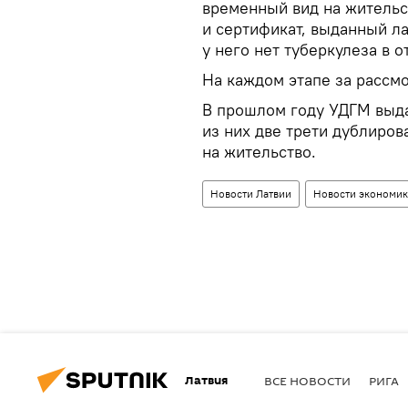
временный вид на жительс
и сертификат, выданный л
у него нет туберкулеза в 
На каждом этапе за рассм
В прошлом году УДГМ выда
из них две трети дублиро
на жительство.
Новости Латвии
Новости экономик
Латвия
ВСЕ НОВОСТИ
РИГА