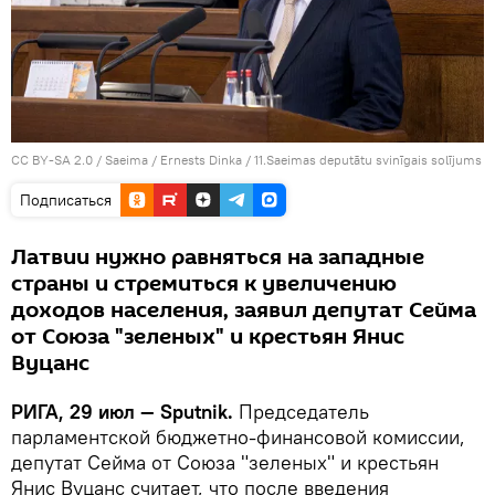
CC BY-SA 2.0
/
Saeima / Ernests Dinka
/
11.Saeimas deputātu svinīgais solījums
Подписаться
Латвии нужно равняться на западные
страны и стремиться к увеличению
доходов населения, заявил депутат Сейма
от Союза "зеленых" и крестьян Янис
Вуцанс
РИГА, 29 июл — Sputnik.
Председатель
парламентской бюджетно-финансовой комиссии,
депутат Сейма от Союза "зеленых" и крестьян
Янис Вуцанс считает, что после введения