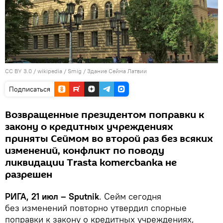
CC BY 3.0
/
wikipedia / Smig
/ Здание Сейма Латвии
Подписаться
Возвращенные президентом поправки к
закону о кредитных учреждениях
приняты Сеймом во второй раз без всяких
изменений, конфликт по поводу
ликвидации Trasta komercbanka не
разрешен
РИГА, 21 июл – Sputnik
. Сейм сегодня
без изменений повторно утвердил спорные
поправки к закону о кредитных учреждениях,