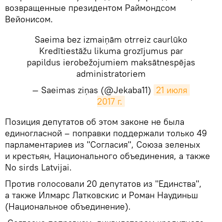
возвращенные президентом Раймондсом
Вейонисом.
Saeima bez izmaiņām otrreiz caurlūko
Kredītiestāžu likuma grozījumus par
papildus ierobežojumiem maksātnespējas
administratoriem
— Saeimas ziņas (@Jekaba11)
21 июля 
2017 г.
​Позиция депутатов об этом законе не была
единогласной – поправки поддержали только 49
парламентариев из "Согласия", Союза зеленых
и крестьян, Национального объединения, а также
No sirds Latvijai.
Против голосовали 20 депутатов из "Единства",
а также Илмарс Латковскис и Роман Наудиньш
(Национальное объединение).