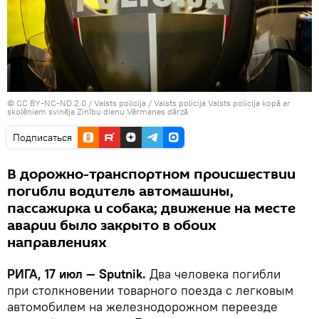
©
CC BY-NC-ND 2.0 / Valsts policija
/
Valsts policija Valsts policija kopā ar
skolēniem svinēja Zinību dienu Vērmanes dārzā
Подписаться
В дорожно-транспортном происшествии
погибли водитель автомашины,
пассажирка и собака; движение на месте
аварии было закрыто в обоих
направлениях
РИГА, 17 июл — Sputnik.
Два человека погибли
при столкновении товарного поезда с легковым
автомобилем на железнодорожном переезде