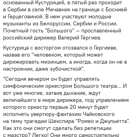
основанный Кустурицей, в пятый раз проходит
в Сербии в селе Мечавник на границе с Боснией
и Герцеговиной. В нем участвуют молодые
музыканты из Белоруссии, Сербии и России.
Почетный гость "Большого" — прославленный
российский дирижер Валерий Гергиев.
Кустурица с восторгом отозвался о Гергиеве,
назвав его "человеком, который может
дирижировать мизинцем, а иногда, когда он не в
настроении, даже зубочисткой".
"Сегодня вечером он будет управлять
симфоническим оркестром Большого театра… И
вот уже многие, затаив дыхание, ждут
величайшего в мире дирижера, под управлением
которого оркестр первые 20 минут будет
исполнять увертюру-фантазию Чайковского
на тему трагедии Шекспира "Ромео и Джульетта".
Как это они смогут сделать без репетиции
с маэстро? Легко! Они много самостоятельно