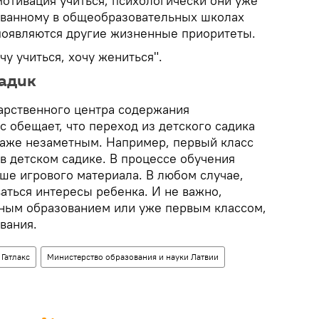
мотивация учиться, психологически они уже
ованному в общеобразовательных школах
 появляются другие жизненные приоритеты.
чу учиться, хочу жениться".
 садик
арственного центра содержания
кс обещает, что переход из детского садика
даже незаметным. Например, первый класс
в детском садике. В процессе обучения
ше игрового материала. В любом случае,
аться интересы ребенка. И не важно,
ьным образованием или уже первым классом,
ования.
 Гатлакс
Министерство образования и науки Латвии