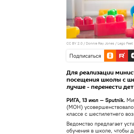
CC BY 2.0
/
Donnie Ray Jones
/
Lego Feet
Подписаться
Для реализации минис
посещения школы с ше
лучше - перенести дет
РИГА, 13 июл — Sputnik.
Мин
(МОН) усовершенствовало 
классе с шестилетнего во
Ведомство предлагает уста
обучения в школе, чтобы д