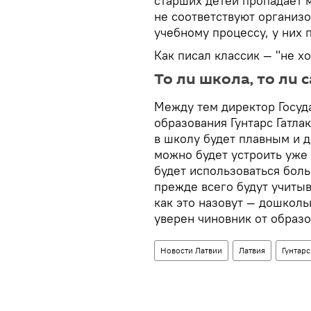
старших детей пропадает 
не соответствуют организ
учебному процессу, у них
Как писал классик — "не хо
То ли школа, то ли
Между тем директор Госуд
образования Гунтарс Гатла
в школу будет плавным и 
можно будет устроить уже 
будет использоваться боль
прежде всего будут учитыв
как это назовут — дошкол
уверен чиновник от образ
Новости Латвии
Латвия
Гунтарс