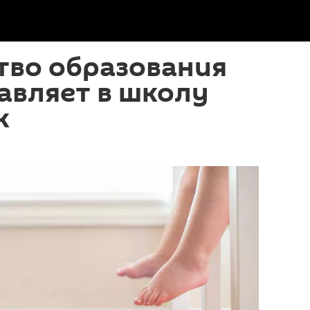
тво образования
авляет в школу
к