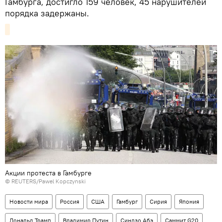
Гамбурга, достигло 159 человек, 45 нарушителей
порядка задержаны.
Акции протеста в Гамбурге
© REUTERS/Pawel Kopczynski
Новости мира
Россия
США
Гамбург
Сирия
Япония
Дональд Трамп
Владимир Путин
Синдзо Абэ
Саммит G20