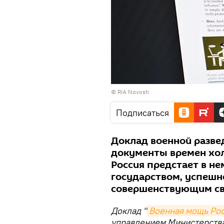
© RIA Novosti
Подписаться
Доклад военной разве
документы времен холо
Россия предстает в н
государством, успеш
совершенствующим с
Доклад "
Военная мощь Ро
управлением Министерств