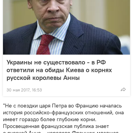
Украины не существовало - в РФ
ответили на обиды Киева о корнях
русской королевы Анны
30 мая 2017, 16:53
"Не с поездки царя Петра во Францию началась
история российско-французских отношений, она
имеет гораздо более глубокие корни.
Просвещенная французская публика знает
о русской Анне – королеве Франции; младшая