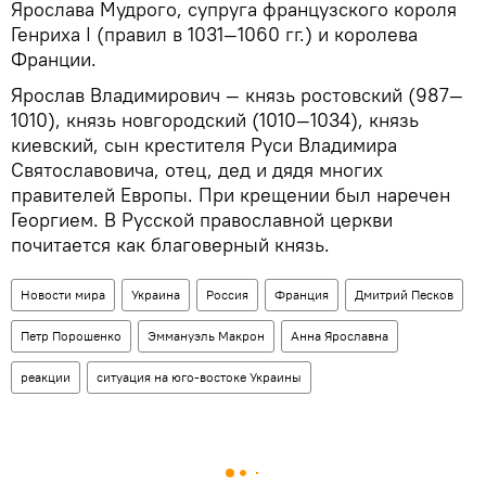
Ярослава Мудрого, супруга французского короля
Генриха I (правил в 1031—1060 гг.) и королева
Франции.
Ярослав Владимирович — князь ростовский (987—
1010), князь новгородский (1010—1034), князь
киевский, сын крестителя Руси Владимира
Святославовича, отец, дед и дядя многих
правителей Европы. При крещении был наречен
Георгием. В Русской православной церкви
почитается как благоверный князь.
Новости мира
Украина
Россия
Франция
Дмитрий Песков
Петр Порошенко
Эммануэль Макрон
Анна Ярославна
реакции
ситуация на юго-востоке Украины