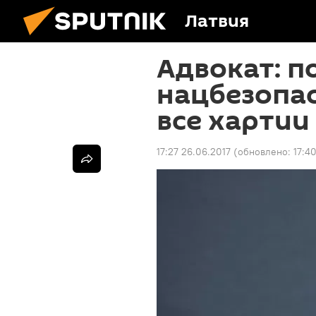
Латвия
Адвокат: п
нацбезопа
все хартии
17:27 26.06.2017
(обновлено:
17:4