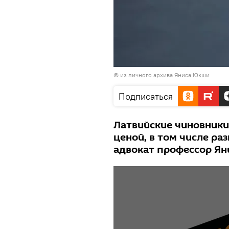
© из личного архива Яниса Юкши
Подписаться
Латвийские чиновники
ценой, в том числе ра
адвокат профессор Я