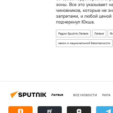
зоны. Все это указывает 
чиновников, которые не зн
запретами, и любой ценой
подчеркнул Юкша.
Радио Sputnik Латвия
Латвия
Я
закон о национальной безопасности
Латвия
ВСЕ НОВОСТИ
РИГА