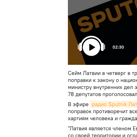
02:30
Сейм Латвии в четверг в т
поправки к закону о наци
министру внутренних дел 
78 депутатов проголосовал
В эфире
радио Sputnik Ла
поправок противоречит в
хартиям человека и гражда
"Латвия является членом Е
со своей территории и ог