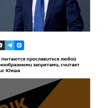
 пытаются прославиться любой
знообразными запретами, считает
нис Юкша