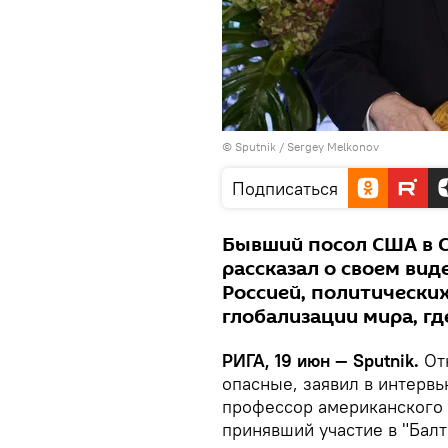
© Sputnik / Sergey Melkonov
Подписаться
Бывший посол США в С
рассказал о своем ви
Россией, политически
глобализации мира, гд
РИГА, 19 июн — Sputnik.
От
опасные, заявил в интерв
профессор американского 
принявший участие в "Бал