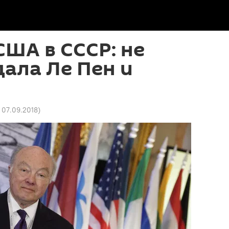
США в СССР: не
дала Ле Пен и
 07.09.2018
)