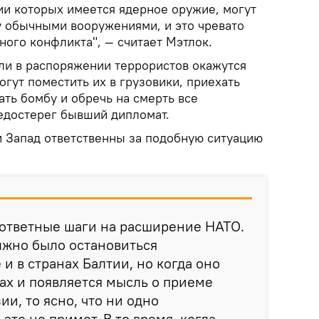
ии которых имеется ядерное оружие, могут
у обычными вооружениями, и это чревато
ного конфликта", — считает Мэтлок.
сли в распоряжении террористов окажутся
гут поместить их в грузовики, приехать
ать бомбу и обречь на смерть все
едостерег бывший дипломат.
и Запад ответственны за подобную ситуацию
 ответные шаги на расширение НАТО.
жно было остановиться
и в странах Балтии, но когда оно
ах и появляется мысль о приеме
ии, то ясно, что ни одно
это не примет. В то время, когда