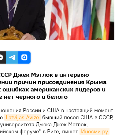
ССР Джек Мэтлок в интервью
дении причин присоединения Крыма
х ошибках американских лидеров и
е нет черного и белого
ношения России и США в настоящий момент
ью
Latvijas Avīze
бывший посол США в СССР,
университета Дьюка Джек Мэтлок,
тийском форуме" в Риге, пишет
Иносми.ру
.