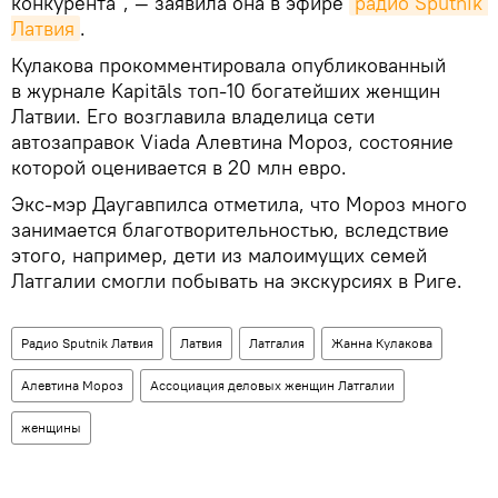
конкурента", — заявила она в эфире
радио Sputnik 
Латвия
.
Кулакова прокомментировала опубликованный
в журнале Kapitāls топ-10 богатейших женщин
Латвии. Его возглавила владелица сети
автозаправок Viada Алевтина Мороз, состояние
которой оценивается в 20 млн евро.
Экс-мэр Даугавпилса отметила, что Мороз много
занимается благотворительностью, вследствие
этого, например, дети из малоимущих семей
Латгалии смогли побывать на экскурсиях в Риге.
Радио Sputnik Латвия
Латвия
Латгалия
Жанна Кулакова
Алевтина Мороз
Ассоциация деловых женщин Латгалии
женщины