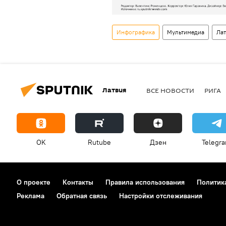
Инфографика
Мультимедиа
Лат
Латвия
ВСЕ НОВОСТИ
РИГА
OK
Rutube
Дзен
Telegr
О проекте
Контакты
Правила использования
Политик
Реклама
Обратная связь
Настройки отслеживания