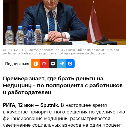
CC BY-SA 2.0
/
Saeima / Ernests Dinka
/
Māris Kučinskis tiekas ar Ukrainas
parlamenta Sadraudzības grupas ar Latvijas parlamentu deputātiem
Подписаться
Премьер знает, где брать деньги на
медицину - по полпроцента с работников
и работодателей
РИГА, 12 июн — Sputnik.
В настоящее время
в качестве приоритетного решения по увеличению
финансирования медицины рассматривается
увеличение социальных взносов на один процент,