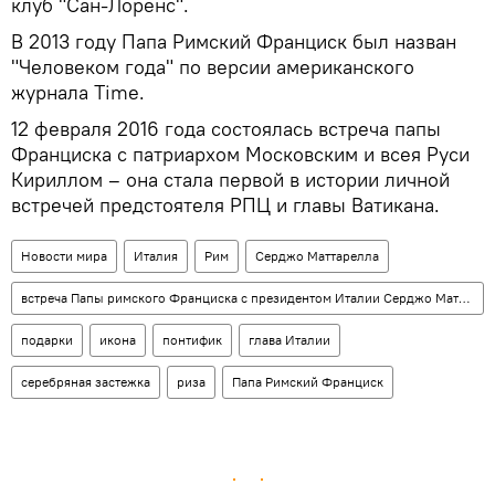
клуб "Сан-Лоренс".
В 2013 году Папа Римский Франциск был назван
"Человеком года" по версии американского
журнала Time.
12 февраля 2016 года состоялась встреча папы
Франциска с патриархом Московским и всея Руси
Кириллом – она стала первой в истории личной
встречей предстоятеля РПЦ и главы Ватикана.
Новости мира
Италия
Рим
Серджо Маттарелла
встреча Папы римского Франциска с президентом Италии Серджо Маттареллой
подарки
икона
понтифик
глава Италии
серебряная застежка
риза
Папа Римский Франциск