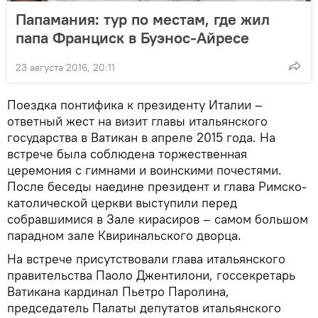
Папамания: тур по местам, где жил
папа Франциск в Буэнос-Айресе
23 августа 2016, 20:11
Поездка понтифика к президенту Италии –
ответный жест на визит главы итальянского
государства в Ватикан в апреле 2015 года. На
встрече была соблюдена торжественная
церемония с гимнами и воинскими почестями.
После беседы наедине президент и глава Римско-
католической церкви выступили перед
собравшимися в Зале кирасиров – самом большом
парадном зале Квиринальского дворца.
На встрече присутствовали глава итальянского
правительства Паоло Джентилони, госсекретарь
Ватикана кардинал Пьетро Паролина,
председатель Палаты депутатов итальянского