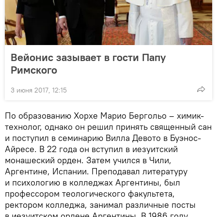
Вейонис зазывает в гости Папу
Римского
3 июня 2017, 12:15
По образованию Хорхе Марио Бергольо – химик-
технолог, однако он решил принять священный сан
и поступил в семинарию Вилла Девото в Буэнос-
Айресе. В 22 года он вступил в иезуитский
монашеский орден. Затем учился в Чили,
Аргентине, Испании. Преподавал литературу
и психологию в колледжах Аргентины, был
профессором теологического факультета,
ректором колледжа, занимал различные посты
в иезуитском ордене Аргентины. В 1986 году