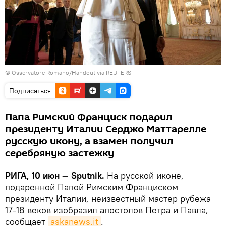
© Osservatore Romano/Handout via REUTERS
Подписаться
Папа Римский Франциск подарил
президенту Италии Серджо Маттарелле
русскую икону, а взамен получил
серебряную застежку
РИГА, 10 июн — Sputnik.
На русской иконе,
подаренной Папой Римским Франциском
президенту Италии, неизвестный мастер рубежа
17-18 веков изобразил апостолов Петра и Павла,
сообщает
askanews.it
.