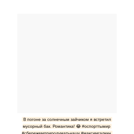
В погоне за солнечным зайчиком я встретил 
мусорный бак. Романтика! 😂 #оспорттымир 
#сбережемприродуматьнашу #максимгалкин