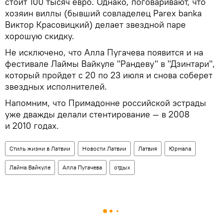
стоит 100 тысяч евро. Однако, поговаривают, что
хозяин виллы (бывший совладелец Parex banka
Виктор Красовицкий) делает звездной паре
хорошую скидку.
Не исключено, что Алла Пугачева появится и на
фестивале Лаймы Вайкуле "Рандеву" в "Дзинтари",
который пройдет с 20 по 23 июля и снова соберет
звездных исполнителей.
Напомним, что Примадонне российской эстрады
уже дважды делали стентирование — в 2008
и 2010 годах.
Стиль жизни в Латвии
Новости Латвии
Латвия
Юрмала
Лайма Вайкуле
Алла Пугачева
отдых