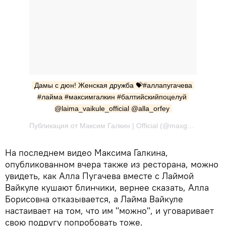
Дамы с дюн! Женская дружба 💝#аллапугачева 
#лайма #максимгалкин #балтийскийпоцелуй 
@laima_vaikule_official @alla_orfey
Публикация от Максим Галкин | Official (@maxgalkinru) Июн 3 2017 в 7:09 PDT
На последнем видео Максима Галкина,
опубликованном вчера также из ресторана, можно
увидеть, как Алла Пугачева вместе с Лаймой
Вайкуле кушают блинчики, вернее сказать, Алла
Борисовна отказывается, а Лайма Вайкуле
настаивает на том, что им "можно", и уговаривает
свою подругу попробовать тоже.