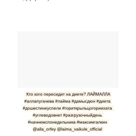
Кто кого пересидит на диете? ЛАЙМАЛЛА 
#аллапугачева #лайма #дамысдюн #диета 
#дошестинеуспели #гориткрыльцогориихата 
#углеводовнет #разгрузочныйдень 
#начнемспонедельника #максимгалкин 
@alla_orfey @laima_vaikule_official