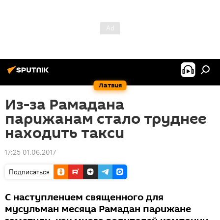
Латвия
Из-за Рамадана
парижанам стало труднее
находить такси
17:25 01.06.2017
Подписаться
С наступлением священного для
мусульман месяца Рамадан парижане