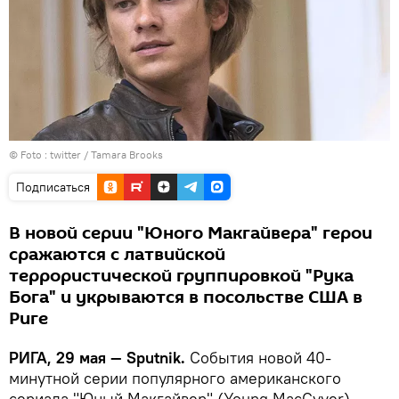
© Foto :
Подписаться
В новой серии "Юного Макгайвера" герои
сражаются с латвийской
террористической группировкой "Рука
Бога" и укрываются в посольстве США в
Риге
РИГА, 29 мая — Sputnik.
События новой 40-
минутной серии популярного американского
сериала "Юный Макгайвер" (Young MacGyver)