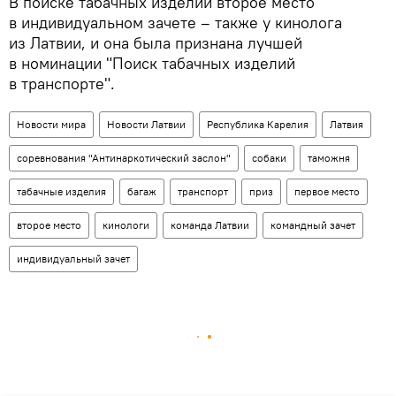
В поиске табачных изделий второе место
в индивидуальном зачете – также у кинолога
из Латвии, и она была признана лучшей
в номинации "Поиск табачных изделий
в транспорте".
Новости мира
Новости Латвии
Республика Карелия
Латвия
соревнования "Антинаркотический заслон"
собаки
таможня
табачные изделия
багаж
транспорт
приз
первое место
второе место
кинологи
команда Латвии
командный зачет
индивидуальный зачет