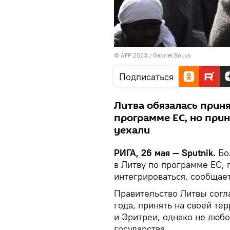
© AFP 2023 / Gabriel Bouys
Подписаться
Литва обязалась приня
программе ЕС, но прин
уехали
РИГА, 26 мая — Sputnik.
Бол
в Литву по программе ЕС, 
интегрироваться, сообщае
Правительство Литвы согла
года, принять на своей те
и Эритреи, однако не любо
государства.