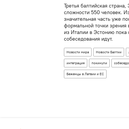
Третья балтийская страна,
сложности 550 человек. И
значительная часть уже по
формальной точки зрения в
из Италии в Эстонию пока 
собеседования идут.
Новости мира
Новости Балтии
интеграция
покинули
собеседо
Беженцы в Латвии и ЕС