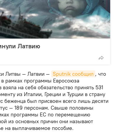
инули Латвию
ки Литвы — Латвии —
Sputnik сообщил
, что
а в рамках программы Евросоюза
взяла на себя обязательство принять 531
менту из Италии, Греции и Турции в страну
ус беженца был присвоен всего лишь десяти
атус — 189 персонам. Свыше половины
амках программы ЕС по перемещению
ной из основных причин они называют
е на выплачиваемое пособие.