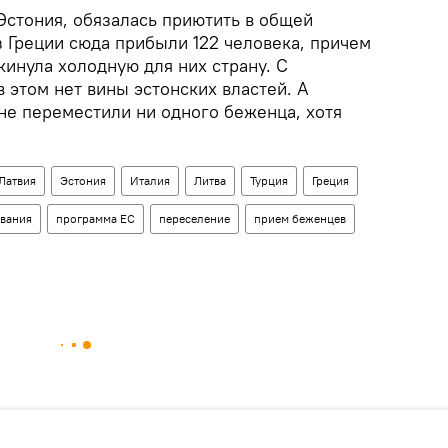
 Эстония, обязалась приютить в общей
з Греции сюда прибыли 122 человека, причем
кинула холодную для них страну. С
 этом нет вины эстонских властей. А
не переместили ни одного беженца, хотя
Латвия
Эстония
Италия
Литва
Турция
Греция
вания
программа ЕС
переселение
прием беженцев