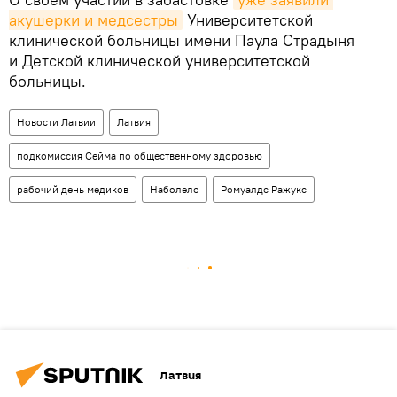
акушерки и медсестры
Университетской
клинической больницы имени Пaула Страдыня
и Детской клинической университетской
больницы.
Новости Латвии
Латвия
подкомиссия Сейма по общественному здоровью
рабочий день медиков
Наболело
Ромуалдс Ражукс
Латвия