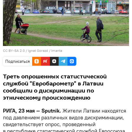
CC BY-SA 2.0
/
Ignat Gorazd
/
Imanta
Подписаться
Треть опрошенных статистической
службой "Евробарометр" в Латвии
сообщили о дискриминации по
этническому происхождению
РИГА, 23 мая — Sputnik.
Жители Латвии находятся
под давлением различных видов дискриминации,
свидетельствует опрос, проведенный
в республике статистической службой Евросоюза