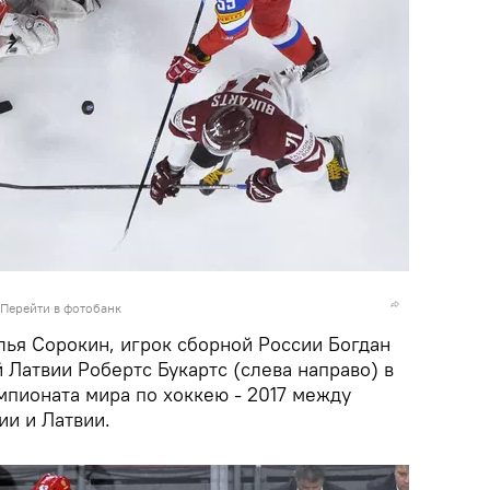
Перейти в фотобанк
лья Сорокин, игрок сборной России Богдан
 Латвии Робертс Букартс (слева направо) в
мпионата мира по хоккею - 2017 между
и и Латвии.