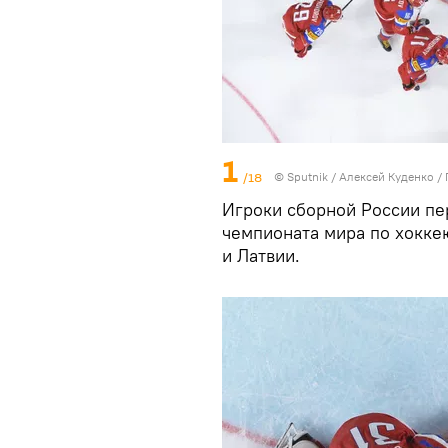
1
/18
© Sputnik / Алексей Куденко
/
Игроки сборной России пе
чемпионата мира по хокке
и Латвии.