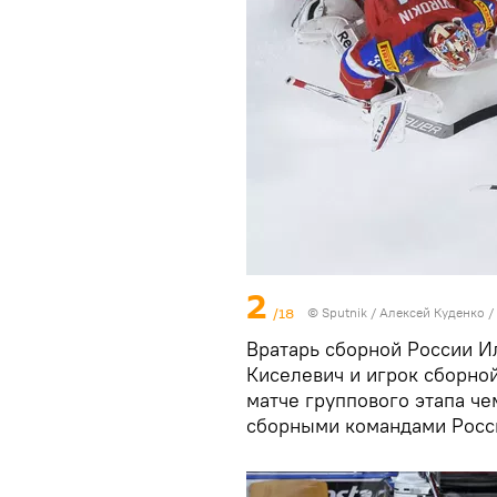
2
/18
© Sputnik / Алексей Куденко
/
Вратарь сборной России И
Киселевич и игрок сборной
матче группового этапа че
сборными командами Росси