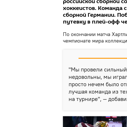
российской сборной со
хоккеистов. Команда с
сборной Германии. По
путевку в плей-офф ч
По окончании матча Хартл
чемпионате мира коллекци
"Мы провели сильный
недовольны, мы играл
просто нечем было от
лучшая команда из те
на турнире", — добави