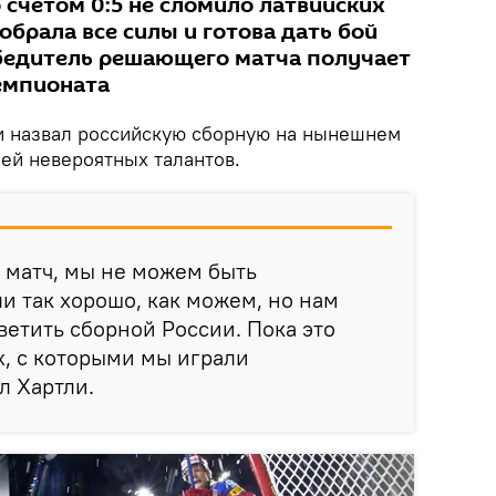
 счетом 0:5 не сломило латвийских
обрала все силы и готова дать бой
бедитель решающего матча получает
емпионата
и назвал российскую сборную на нынешнем
ей невероятных талантов.
 матч, мы не можем быть
и так хорошо, как можем, но нам
ветить сборной России. Пока это
х, с которыми мы играли
л Хартли.