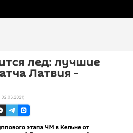
ится лед: лучшие
тча Латвия -
3 02.06.2021
)
ппового этапа ЧМ в Кельне от