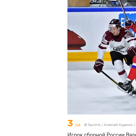
3
/18
© Sputnik / Алексей Куденко
/
Игрок сборной России Вал