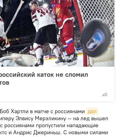
российский каток не сломил
тов
 Боб Хартли в матче с россиянами
дал 
иперу Элвису Мерзликину — на лед вышел
 с россиянами пропустили нападающие
ктс и Андрис Джериньш. С новыми силами