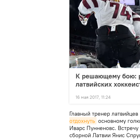
К решающему бою: 
латвийских хоккеис
16 мая 2017, 11:24
Главный тренер латвийцев
отдохнуть
основному голк
Иварс Пунненовс. Встречу
сборной Латвии Янис Спру