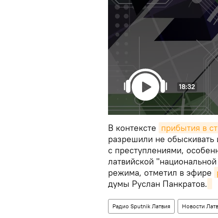
18:32
В контексте
прибытия в с
разрешили не обыскивать и
с преступлениями, особен
латвийской "национальной
режима, отметил в эфире
думы Руслан Панкратов.
Радио Sputnik Латвия
Новости Лат