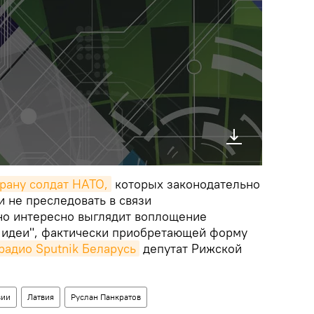
трану солдат НАТО,
которых законодательно
 не преследовать в связи
но интересно выглядит воплощение
 идеи", фактически приобретающей форму
радио Sputnik Беларусь
депутат Рижской
вии
Латвия
Руслан Панкратов