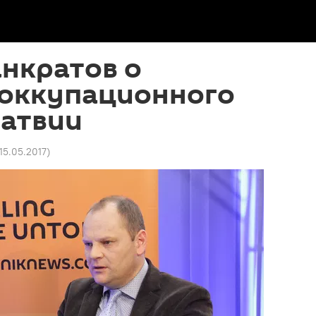
нкратов о
 оккупационного
Латвии
 15.05.2017
)