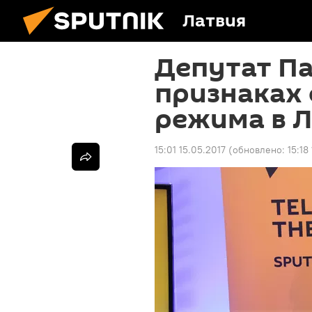
Латвия
Депутат Па
признаках
режима в 
15:01 15.05.2017
(обновлено:
15:18