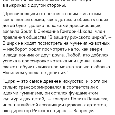
в выкриках с другой стороны.
"Дрессировщики относятся к своим животным
как к членам семьи, как к детям, и обижать своих
детей будет далеко не каждый дрессировщик,
—
заявила
Sputnik
Снежанна
Григори-Шкода
, член
правления общества "В защиту рижского цирка".
—
В цирк не ходят посмотреть на мучения животных
—
наоборот, ходят посмотреть на то, как звери
и люди понимают друг друга. Любой, кто добился
успеха в дрессировке котенка или щенка, вам
скажет:
обучить животное можно только любовью.
Насилием успеха не добиться".
"Цирк — это самое древнее искусство, и, хотя он
сильно трансформировался в соответствии с
идеями гуманизма, он остался фундаментом
культуры для детей,
—
говорит Лолита Лепинска,
член латвийской ассоциации цирковых артистов,
экс
-
директор
Рижского
цирка
.
—
Запрещая