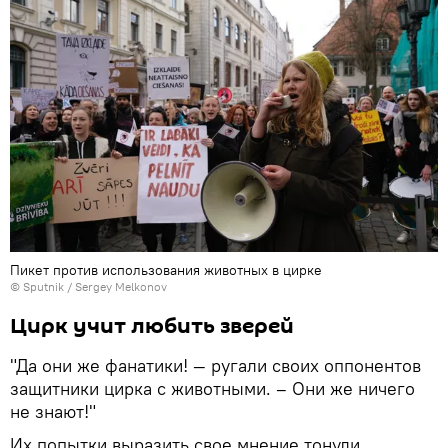
Пикет против использования животных в цирке
© Sputnik / Sergey Melkonov
Цирк учит любить зверей
"Да они же фанатики! — ругали своих оппонентов
защитники цирка с животными. – Они же ничего
не знают!"
Их попытки выразить свое мнение тонули