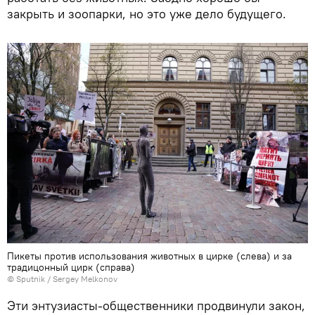
закрыть и зоопарки, но это уже дело будущего.
Пикеты против использования животных в цирке (слева) и за
традицонный цирк (справа)
© Sputnik / Sergey Melkonov
Эти энтузиасты-общественники продвинули закон,