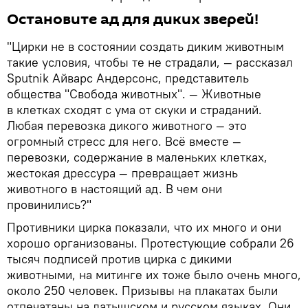
Остановите ад для диких зверей!
"Цирки не в состоянии создать диким животным
такие условия, чтобы те не страдали, — рассказал
Sputnik
Айварс Андерсонс, представитель
общества "Свобода животных". — Животные
в клетках сходят с ума от скуки и страданий.
Любая перевозка дикого животного
—
это
огромный стресс для него. Всё вместе
—
перевозки, содержание в маленьких клетках,
жестокая дрессура
—
превращает жизнь
животного в настоящий ад. В чем они
провинились?"
Противники цирка показали, что их много и они
хорошо организованы. Протестующие собрали 26
тысяч подписей против цирка с дикими
животными, на митинге их тоже было очень много,
около 250 человек. Призывы на плакатах были
отпечатаны на латышском и русском языках. Они